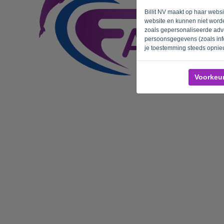
Billit NV maakt op haar webs
website en kunnen niet worde
zoals gepersonaliseerde adve
persoonsgegevens (zoals info
je toestemming steeds opnie
Voorkeu