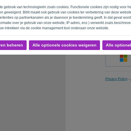
ite gebruik van technologieën zoals cookies. Functionele cookies zijn nodig voor h
n geweigerd. Billit maakt ook gebruik van cookies ter verbetering van deze websi
rtenties op partnerkanalen als je daarvoor je toestemming geeft. In dat geval wo
Herinner m
rmatie over je gebruik van onze website, IP-adres, enz.) verwerkt zoals beschrev
uw intrekken via de cookie management tool onderaan onze website.
ren beheren
Alle optionele cookies weigeren
Alle optione
Privacy Policy
-