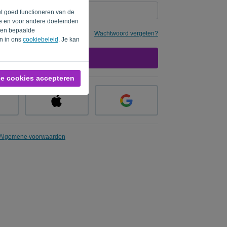
et goed functioneren van de
te en voor andere doeleinden
rden bepaalde
e
Wachtwoord vergeten?
en in ons
cookiebeleid
. Je kan
AANMELDEN
le cookies accepteren
Algemene voorwaarden