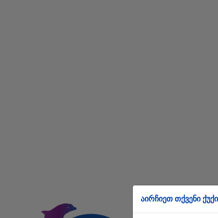
აირჩიეთ თქვენი ქუქი