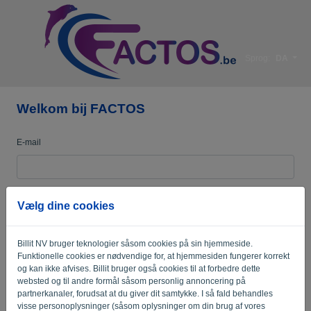
Sprog:
DA
Welkom bij FACTOS
E-mail
Adgangskode
Vælg dine cookies
Billit NV bruger teknologier såsom cookies på sin hjemmeside.
Mind mig
Glemt adgangskode?
Funktionelle cookies er nødvendige for, at hjemmesiden fungerer korrekt
og kan ikke afvises. Billit bruger også cookies til at forbedre dette
LOG IND
websted og til andre formål såsom personlig annoncering på
partnerkanaler, forudsat at du giver dit samtykke. I så fald behandles
visse personoplysninger (såsom oplysninger om din brug af vores