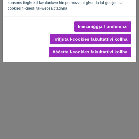
kunsens tiegħek fi kwalunkwe ħin permezz tal-għodda tal-ġestjoni tal-
cookies fil-qiegħ tal-websajt tagħna.
Immaniġġja l-preferenzi
Politika ta 'Privatezza
-
Termini u Kundizzjonijiet
Irrifjuta l-cookies fakultattivi kollha
Aċċetta l-cookies fakultattivi kollha