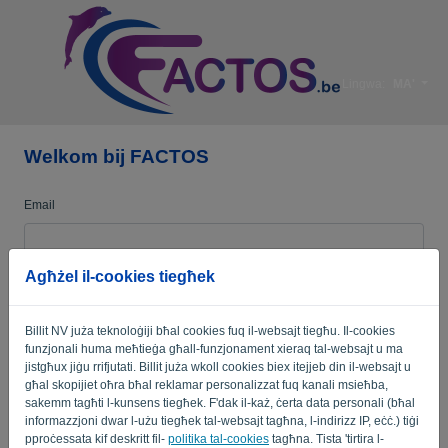
Lingwa:
MA'
Welkom bij FACTOS
Email
Agħżel il-cookies tiegħek
Password
Billit NV juża teknoloġiji bħal cookies fuq il-websajt tiegħu. Il-cookies
funzjonali huma meħtieġa għall-funzjonament xieraq tal-websajt u ma
Fakkarni
Insejt il-password?
jistgħux jiġu rrifjutati. Billit juża wkoll cookies biex itejjeb din il-websajt u
għal skopijiet oħra bħal reklamar personalizzat fuq kanali msieħba,
sakemm tagħti l-kunsens tiegħek. F'dak il-każ, ċerta data personali (bħal
SINJAL
informazzjoni dwar l-użu tiegħek tal-websajt tagħna, l-indirizz IP, eċċ.) tiġi
pproċessata kif deskritt fil-
politika tal-cookies
tagħna. Tista 'tirtira l-