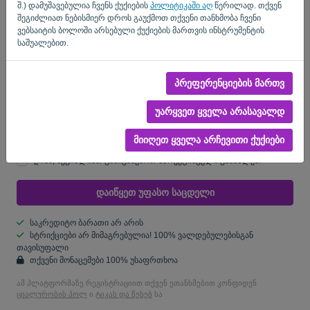
შ.) დამუშავებულია ჩვენს ქუქიების
პოლიტიკაში აღ
წერილად. თქვენ
შეგიძლიათ ნებისმიერ დროს გაუქმოთ თქვენი თანხმობა ჩვენი
ქვეყანა
ვებსაიტის ბოლოში არსებული ქუქიების მართვის ინსტრუმენტის
საშუალებით.
თქვენ არ ხართ კომპიუტერი? შეავსეთ '
'.
პრეფერენციების მართვ
უარყვეთ ყველა არასავალდ
დიახ, შეგეძლებათ შეისწავლოთ ჩემი პროდუქციის
მიიღეთ ყველა არჩევითი ქუქიები
შეტყობინებები..
დიახ, შეგიძლიათ გამიგზავნოთ მარკეტინგული განახლებ.
დაიწყეთ უფასო საცდელი
საკრედიტო ბარათი არ არის
სტრიქციები არ მიმაგრებულია! 100% ვალდებულებისგან
თავისუფალი
თქვენი მონაცემები 100% უსაფრთხოა
ამ პლატფორმაზე რეგისტრაციით თქვენ ეთანხმებით კონფიდენ
ციალურობის პოლ
ი
ტიკას და წესებ
სა