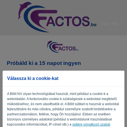
Nyelv:
HU
Próbáld ki a 15 napot ingyen
Cégnév*
Válassza ki a cookie-kat
A Billit NV olyan technológiákat használ, mint például a cookie-k a
Üzleti e-mail cím*
weboldalán. A funkcionális cookie-k szükségesek a weboldal megfelelő
működéséhez, és nem utasíthatók el. A Billit sütiket is használ a weboldal
fejlesztésére és más célokra, például személyre szabott hirdetésekre a
partnercsatornákon, feltéve, hogy Ön hozzájárul. Ebben az esetben
Jelszó
bizonyos személyes adatokat (például a weboldalunk használatával
kapcsolatos információkat, IP-címet stb.) a
sütikre vonatkozó szabál