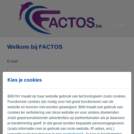
Taal:
NL
Welkom bij FACTOS
E-mail
Kies je cookies
Wachtwoord
Billit NV maakt op haar website gebruik van technologieën zoals cookies.
Functionele cookies zijn nodig voor het goed functioneren van de
Herinner me
Wachtwoord vergeten?
website en kunnen niet worden geweigerd. Billit maakt ook gebruik van
cookies ter verbetering van deze website en voor andere doeleinden
zoals gepersonaliseerde advertenties op partnerkanalen als je daarvoor
AANMELDEN
je toestemming geeft. In dat geval worden bepaalde persoonsgegevens
(zoals informatie over je gebruik van onze website, IP-adres, enz.)
verwerkt zoals beschreven in ons
cookiebeleid
. Je kan je toestemming